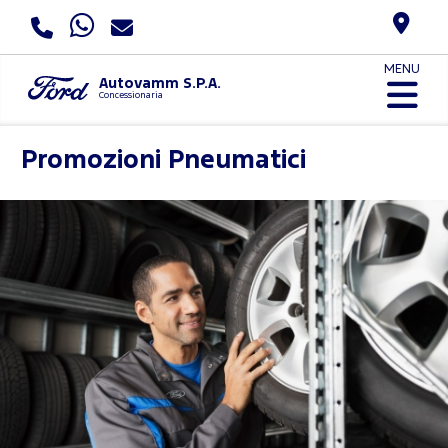
MENU
Autovamm S.P.A.
Concessionaria
Promozioni Pneumatici