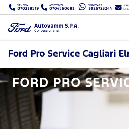
VENDITA
ASSISTENZA
WHATSAPP
SCRI
070238519
0704560683
3926723244
ORA
Autovamm S.P.A.
Concessionaria
Ford Pro Service
Cagliari E
FORD PRO SERVI