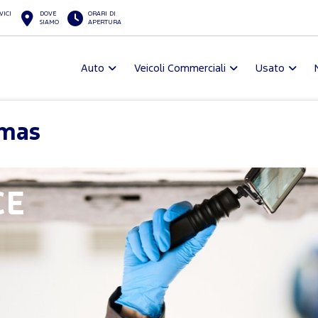
VICI
DOVE
ORARI DI
SIAMO
APERTURA
Auto
Veicoli Commerciali
Usato
lmas
CE