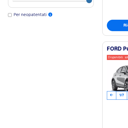
Per neopatentati
Ri
FORD Pu
Disponibili: so
1/7