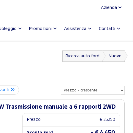
Azienda
Noleggio
Promozioni
Assistenza
Contatti
Ricerca auto ford
Nuove
vanti
W Trasmissione manuale a 6 rapporti 2WD
Prezzo
€ 25.150
- € 4.450
Sconto Ford