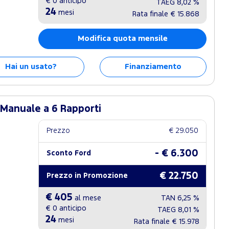
€ 0
anticipo
TAEG
8,02 %
24
mesi
Rata finale
€ 15.868
Modifica quota mensile
Hai un usato?
Finanziamento
 Manuale a 6 Rapporti
Prezzo
€ 29.050
- € 6.300
Sconto Ford
€ 22.750
Prezzo in Promozione
€ 405
al mese
TAN
6,25 %
€ 0
anticipo
TAEG
8,01 %
24
mesi
Rata finale
€ 15.978