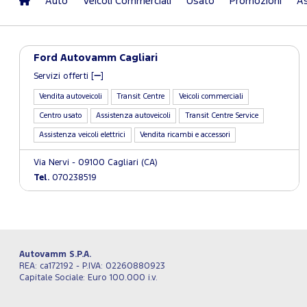
Auto
Veicoli Commerciali
Usato
Promozioni
As
Ford Autovamm Cagliari
Servizi offerti [
]
Vendita autoveicoli
Transit Centre
Veicoli commerciali
Centro usato
Assistenza autoveicoli
Transit Centre Service
Assistenza veicoli elettrici
Vendita ricambi e accessori
Via Nervi - 09100 Cagliari (CA)
Tel.
070238519
Autovamm S.P.A.
REA: ca172192 - P.IVA: 02260880923
Capitale Sociale: Euro 100.000 i.v.