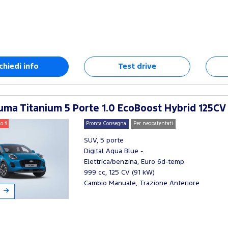
chiedi info
Test drive
ma Titanium 5 Porte 1.0 EcoBoost Hybrid 125CV
lo
1
Pronta Consegna
Per neopatentati
SUV, 5 porte
Digital Aqua Blue -
Elettrica/benzina, Euro 6d-temp
999 cc, 125 CV (91 kW)
Cambio Manuale, Trazione Anteriore