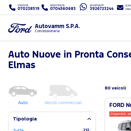
VENDITA
ASSISTENZA
WHATSAPP
SCRI
070238519
0704560683
3926723244
ORA
Autovamm S.P.A.
Concessionaria
Auto Nuove in Pronta Conse
Elmas
80 veicoli
Auto
Veicoli commerciali
FORD Nu
Disponibili: so
Tipologia
Tutte
212