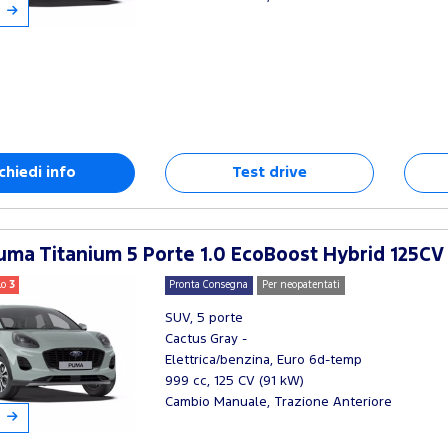
chiedi info
Test drive
ma Titanium 5 Porte 1.0 EcoBoost Hybrid 125CV
lo
3
Pronta Consegna
Per neopatentati
SUV, 5 porte
Cactus Gray -
Elettrica/benzina, Euro 6d-temp
999 cc, 125 CV (91 kW)
Cambio Manuale, Trazione Anteriore