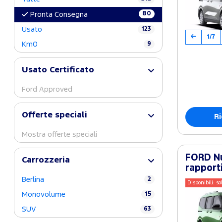
80
Pronta Consegna
Usato
123
1/7
Km0
9
Usato Certificato
Ford Approved
Offerte speciali
Ri
Mostra offerte speciali
FORD Nu
Carrozzeria
rapport
Berlina
2
Disponibili: so
Monovolume
15
SUV
63