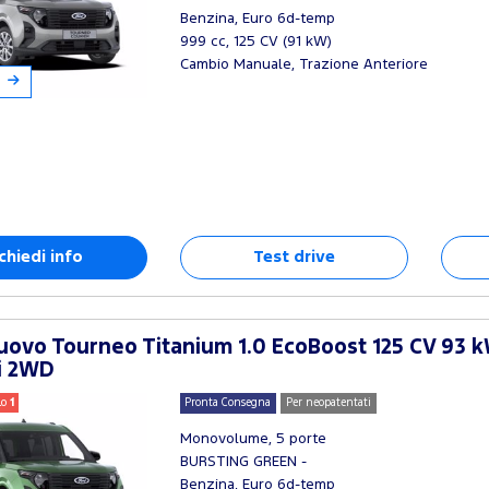
Benzina, Euro 6d-temp
999 cc, 125 CV (91 kW)
Cambio Manuale, Trazione Anteriore
chiedi info
Test drive
ovo Tourneo Titanium 1.0 EcoBoost 125 CV 93 k
i 2WD
lo
1
Pronta Consegna
Per neopatentati
Monovolume, 5 porte
BURSTING GREEN -
Benzina, Euro 6d-temp