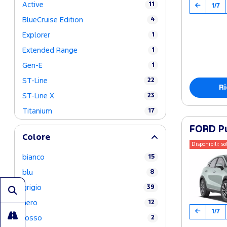
Active
11
1/7
BlueCruise Edition
4
Explorer
1
Extended Range
1
Gen-E
1
ST-Line
22
Ri
ST-Line X
23
Titanium
17
FORD Pu
Colore
Disponibili: so
bianco
15
blu
8
grigio
39
nero
12
1/7
rosso
2