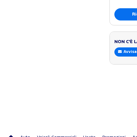
Ri
NON C'È 
Avvisa