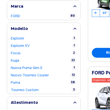
Marca
1/7
FORD
80
Modello
Explorer
1
Explorer EV
1
Ri
Focus
2
Kuga
22
Nuova Puma Gen-E
1
FORD Pu
Nuovo Tourneo Courier
12
Disponibili: so
Puma
38
Tourneo Custom
3
Allestimento