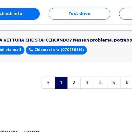
chiedi info
Test drive
LA VETTURA CHE STAI CERCANDO?
Nessun problema, potrebbe
mi via mail
Chiamaci ora
(070238519)
«
1
2
3
4
5
6