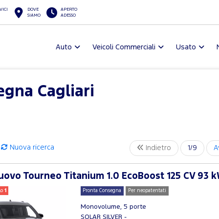
VICI
DOVE
APERTO
SIAMO
ADESSO
Auto
Veicoli Commerciali
Usato
gna Cagliari
Nuova ricerca
Indietro
1/9
A
ovo Tourneo Titanium 1.0 EcoBoost 125 CV 93 k
lo
1
Pronta Consegna
Per neopatentati
Monovolume, 5 porte
SOLAR SILVER -