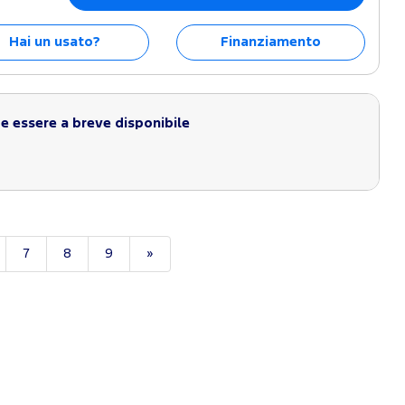
Hai un usato?
Finanziamento
 essere a breve disponibile
7
8
9
»