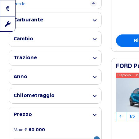
verde
4
Carburante
Cambio
Ri
Trazione
FORD Pu
Disponibili: so
Anno
Chilometraggio
Prezzo
1/5
Max: €
60.000