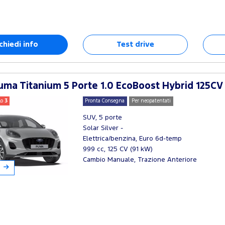
chiedi info
Test drive
ma Titanium 5 Porte 1.0 EcoBoost Hybrid 125CV
lo
3
Pronta Consegna
Per neopatentati
SUV, 5 porte
Solar Silver -
Elettrica/benzina, Euro 6d-temp
999 cc, 125 CV (91 kW)
Cambio Manuale, Trazione Anteriore