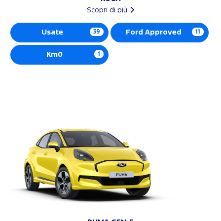
Scopri di più
Usate
39
Ford Approved
11
Km0
1