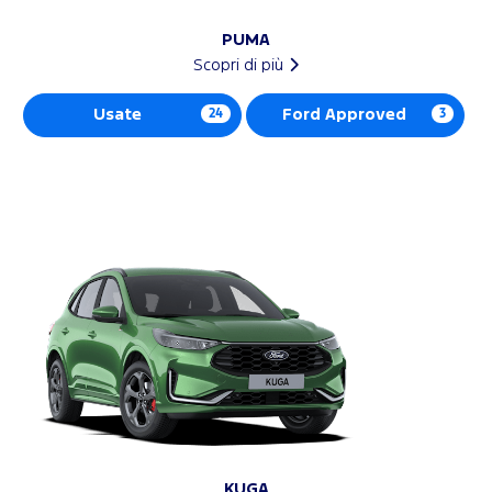
PUMA
Scopri di più
Usate
24
Ford Approved
3
KUGA