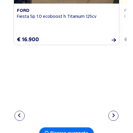
FORD
FO
Fiesta 5p 1.0 ecoboost h Titanium 125cv
Focu
€ 16.900
€ 1