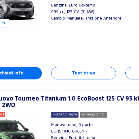
Benzina, Euro 6d-temp
999 cc, 125 CV (91 kW)
Cambio Manuale, Trazione Anteriore
chiedi info
Test drive
ovo Tourneo Titanium 1.0 EcoBoost 125 CV 93 k
i 2WD
lo
1
Pronta Consegna
Per neopatentati
Monovolume, 5 porte
BURSTING GREEN -
Benzina, Euro 6d-temp