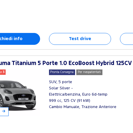
chiedi info
Test drive
ma Titanium 5 Porte 1.0 EcoBoost Hybrid 125CV
lo
3
Pronta Consegna
Per neopatentati
SUV, 5 porte
Solar Silver -
Elettrica/benzina, Euro 6d-temp
999 cc, 125 CV (91 kW)
Cambio Manuale, Trazione Anteriore