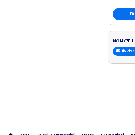
Ri
NON C'È 
Avvisa