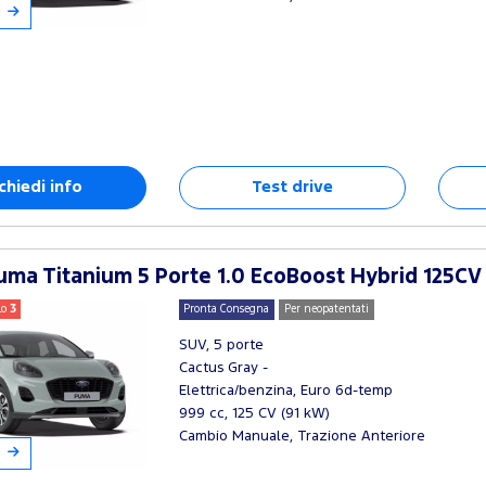
chiedi info
Test drive
ma Titanium 5 Porte 1.0 EcoBoost Hybrid 125CV
lo
3
Pronta Consegna
Per neopatentati
SUV, 5 porte
Cactus Gray -
Elettrica/benzina, Euro 6d-temp
999 cc, 125 CV (91 kW)
Cambio Manuale, Trazione Anteriore