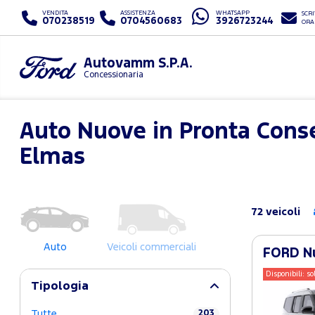
VENDITA
ASSISTENZA
WHATSAPP
SCRI
070238519
0704560683
3926723244
ORA
Autovamm S.P.A.
Concessionaria
Auto Nuove in Pronta Conse
Elmas
72 veicoli
Auto
Veicoli commerciali
FORD Nu
Disponibili: so
Tipologia
Tutte
203