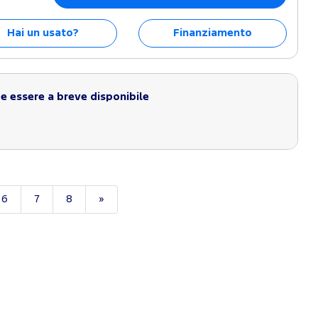
Hai un usato?
Finanziamento
 essere a breve disponibile
6
7
8
»