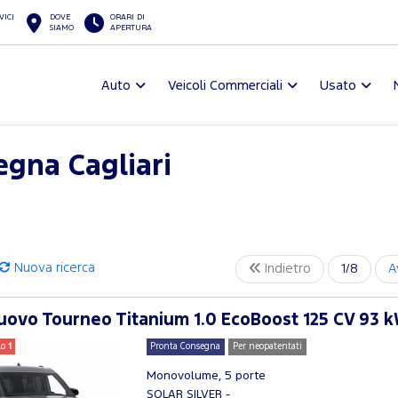
VICI
DOVE
ORARI DI
SIAMO
APERTURA
Auto
Veicoli Commerciali
Usato
gna Cagliari
Nuova ricerca
Indietro
1/8
A
ovo Tourneo Titanium 1.0 EcoBoost 125 CV 93 k
lo
1
Pronta Consegna
Per neopatentati
Monovolume, 5 porte
SOLAR SILVER -