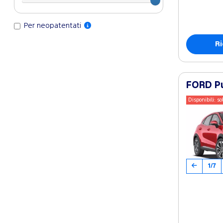
Per neopatentati
Ri
FORD Pu
Disponibili: so
1/7