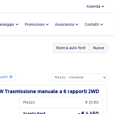
Azienda
Noleggio
Promozioni
Assistenza
Contatti
Ricerca auto ford
Nuove
vanti
W Trasmissione manuale a 6 rapporti 2WD
Prezzo
€ 25.150
- € 4.450
Sconto Ford