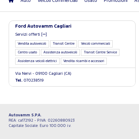
Auto
Veicoli Commerciali
Usato
Promozioni
As
Ford Autovamm Cagliari
Servizi offerti [
]
Vendita autoveicoli
Transit Centre
Veicoli commerciali
Centro usato
Assistenza autoveicoli
Transit Centre Service
Assistenza veicoli elettrici
Vendita ricambi e accessori
Via Nervi - 09100 Cagliari (CA)
Tel.
070238519
Autovamm S.P.A.
REA: ca172192 - P.IVA: 02260880923
Capitale Sociale: Euro 100.000 i.v.