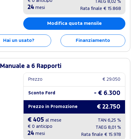
€ 0
anticipo
TAEG
8,02 %
24
mesi
Rata finale
€ 15.868
Modifica quota mensile
Hai un usato?
Finanziamento
 Manuale a 6 Rapporti
Prezzo
€ 29.050
- € 6.300
Sconto Ford
€ 22.750
Prezzo in Promozione
€ 405
al mese
TAN
6,25 %
€ 0
anticipo
TAEG
8,01 %
24
mesi
Rata finale
€ 15.978