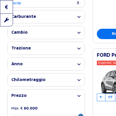
verde
3
Carburante
Cambio
Ri
Trazione
FORD Pu
Disponibili: so
Anno
Chilometraggio
Prezzo
1/7
Max: €
60.000