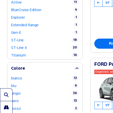
Active
11
1/7
BlueCruise Edition
4
Explorer
1
Extended Range
1
Gen-E
1
ST-Line
18
Ri
ST-Line X
20
Titanium
16
FORD Pu
Colore
Disponibili: so
bianco
12
blu
6
grigio
36
nero
13
1/7
rosso
2