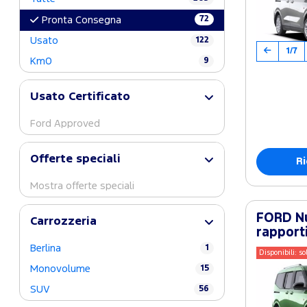
72
Pronta Consegna
Usato
122
1/7
Km0
9
Usato Certificato
Ford Approved
Offerte speciali
Ri
Mostra offerte speciali
FORD Nu
Carrozzeria
rapport
Berlina
1
Disponibili: so
Monovolume
15
SUV
56