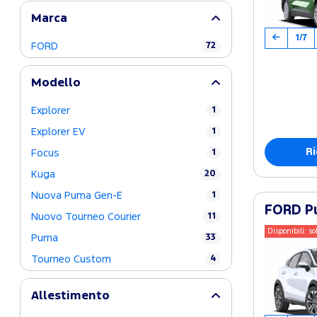
Marca
1/7
FORD
72
Modello
Explorer
1
Explorer EV
1
Ri
Focus
1
Kuga
20
Nuova Puma Gen-E
1
FORD Pu
Nuovo Tourneo Courier
11
Disponibili: so
Puma
33
Tourneo Custom
4
Allestimento