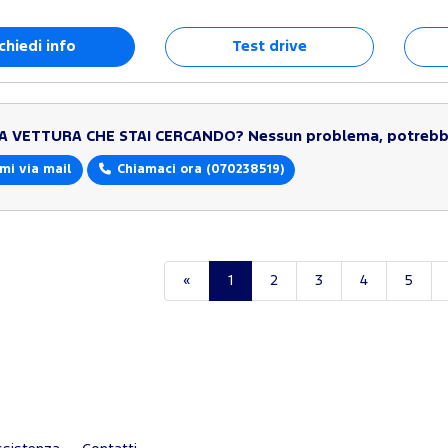
chiedi info
Test drive
LA VETTURA CHE STAI CERCANDO?
Nessun problema, potrebbe
mi via mail
Chiamaci ora
(070238519)
«
1
2
3
4
5