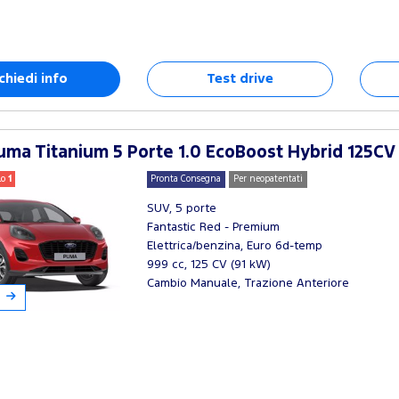
chiedi info
Test drive
ma Titanium 5 Porte 1.0 EcoBoost Hybrid 125CV
lo
1
Pronta Consegna
Per neopatentati
SUV, 5 porte
Fantastic Red - Premium
Elettrica/benzina, Euro 6d-temp
999 cc, 125 CV (91 kW)
Cambio Manuale, Trazione Anteriore