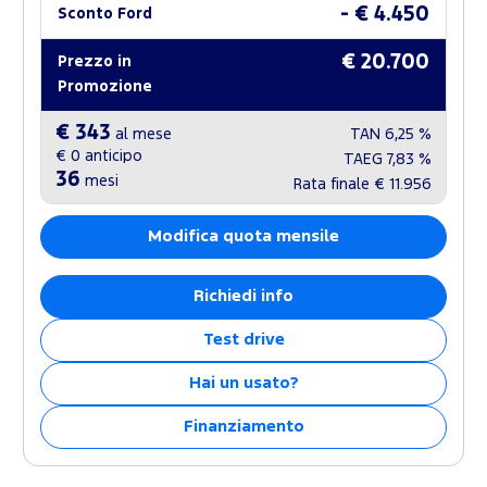
- € 4.450
Sconto Ford
€ 20.700
Prezzo in
Promozione
€ 343
al mese
TAN
6,25 %
€ 0
anticipo
TAEG
7,83 %
36
mesi
Rata finale
€ 11.956
Modifica quota mensile
Richiedi info
Test drive
Hai un usato?
Finanziamento