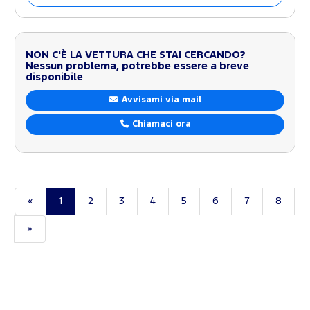
NON C'È LA VETTURA CHE STAI CERCANDO?
Nessun problema, potrebbe essere a breve
disponibile
Avvisami via mail
Chiamaci ora
«
1
2
3
4
5
6
7
8
»