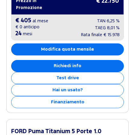
€ 22.750
Prezzo in
Promozione
€ 405
al mese
TAN
6,25 %
€ 0
anticipo
TAEG
8,01 %
24
mesi
Rata finale
€ 15.978
Modifica quota mensile
Richiedi info
Test drive
Hai un usato?
Finanziamento
FORD Puma Titanium 5 Porte 1.0