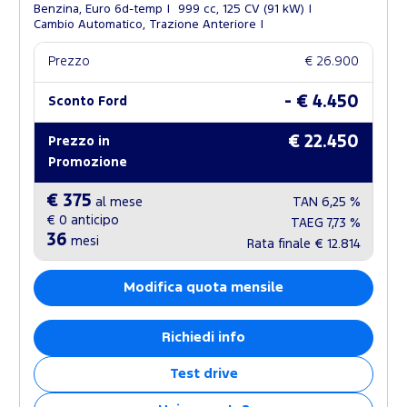
Benzina, Euro 6d-temp
999 cc, 125 CV (91 kW)
Cambio Automatico, Trazione Anteriore
Prezzo
€ 26.900
- € 4.450
Sconto Ford
€ 22.450
Prezzo in
Promozione
€ 375
al mese
TAN
6,25 %
€ 0
anticipo
TAEG
7,73 %
36
mesi
Rata finale
€ 12.814
Modifica quota mensile
Richiedi info
Test drive