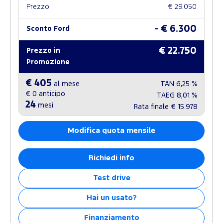
Prezzo
€ 29.050
- € 6.300
Sconto Ford
€ 22.750
Prezzo in
Promozione
€ 405
al mese
TAN
6,25 %
€ 0
anticipo
TAEG
8,01 %
24
mesi
Rata finale
€ 15.978
Modifica quota mensile
Richiedi info
Test drive
Hai un usato?
Finanziamento